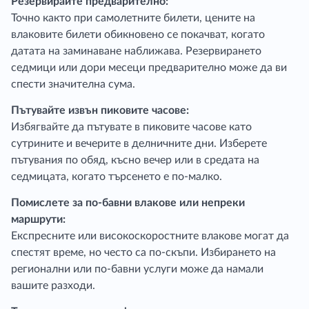
Резервирайте предварително:
Точно както при самолетните билети, цените на
влаковите билети обикновено се покачват, когато
датата на заминаване наближава. Резервирането
седмици или дори месеци предварително може да ви
спести значителна сума.
Пътувайте извън пиковите часове:
Избягвайте да пътувате в пиковите часове като
сутрините и вечерите в делничните дни. Изберете
пътувания по обяд, късно вечер или в средата на
седмицата, когато търсенето е по-малко.
Помислете за по-бавни влакове или непреки
маршрути:
Експресните или високоскоростните влакове могат да
спестят време, но често са по-скъпи. Избирането на
регионални или по-бавни услуги може да намали
вашите разходи.