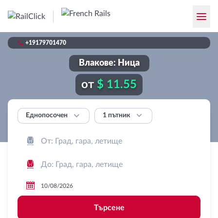

+19179701470
Влакове: Ница
от
$ 11.55


1 пътник
Еднопосочен



Търсене