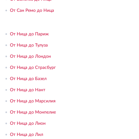
•
От Сан Ремо до Ница
•
От Ница до Париж
•
От Ница до Тулуза
•
От Ница до Лондон
•
От Ница до Страсбург
•
От Ница до Базел
•
От Ница до Нант
•
От Ница до Марсилия
•
От Ница до Монпелие
•
От Ница до Лион
•
От Ница до Лил