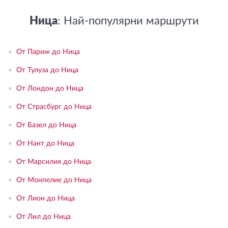
Ница
: Най-популярни маршрути
•
От Париж до Ница
•
От Тулуза до Ница
•
От Лондон до Ница
•
От Страсбург до Ница
•
От Базел до Ница
•
От Нант до Ница
•
От Марсилия до Ница
•
От Монпелие до Ница
•
От Лион до Ница
•
От Лил до Ница