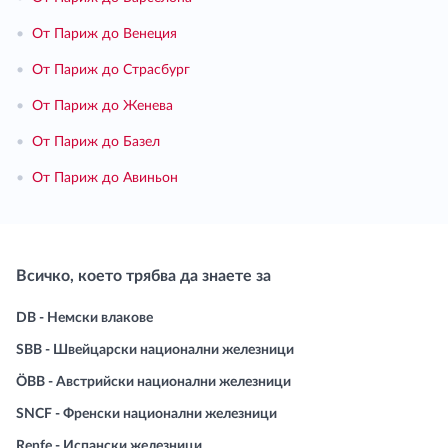
•
От Париж до Венеция
•
От Париж до Страсбург
•
От Париж до Женева
•
От Париж до Базел
•
От Париж до Авиньон
Всичко, което трябва да знаете за
DB - Немски влакове
SBB - Швейцарски национални железници
ÖBB - Австрийски национални железници
SNCF - Френски национални железници
Renfe - Испански железници