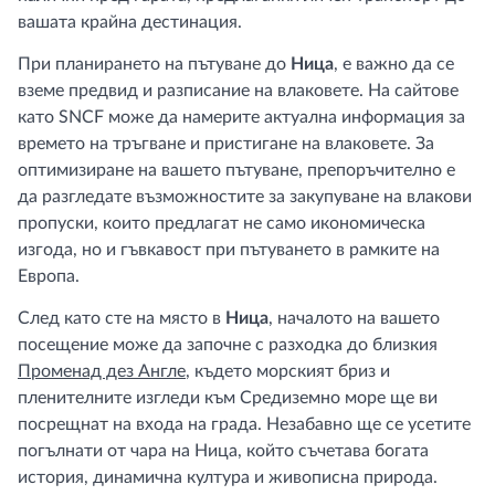
вашата крайна дестинация.
При планирането на пътуване до
Ница
, е важно да се
вземе предвид и разписание на влаковете. На сайтове
като SNCF може да намерите актуална информация за
времето на тръгване и пристигане на влаковете. За
оптимизиране на вашето пътуване, препоръчително е
да разгледате възможностите за закупуване на влакови
пропуски, които предлагат не само икономическа
изгода, но и гъвкавост при пътуването в рамките на
Европа.
След като сте на място в
Ница
, началото на вашето
посещение може да започне с разходка до близкия
Променад дез Англе
, където морският бриз и
пленителните изгледи към Средиземно море ще ви
посрещнат на входа на града. Незабавно ще се усетите
погълнати от чара на Ница, който съчетава богата
история, динамична култура и живописна природа.