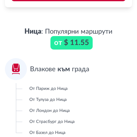
Ница
: Популярни маршрути
от
$ 11.55

Влакове
към
града
От Париж до Ница
От Тулуза до Ница
От Лондон до Ница
От Страсбург до Ница
От Базел до Ница