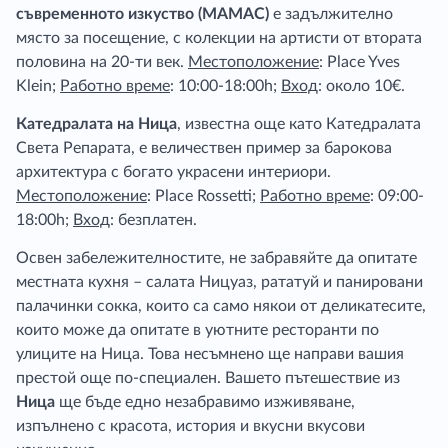
съвременното изкуство (MAMAC)
е задължително
място за посещение, с колекции на артисти от втората
половина на 20-ти век.
Местоположение
: Place Yves
Klein;
Работно време
: 10:00-18:00h;
Вход
: около 10€.
Катедралата на Ница
, известна още като Катедралата
Света Репарата, е величествен пример за барокова
архитектура с богато украсени интериори.
Местоположение
: Place Rossetti;
Работно време
: 09:00-
18:00h;
Вход
: безплатен.
Освен забележителностите, не забравяйте да опитате
местната кухня – салата Ницуаз, рататуй и панировани
палачинки сокка, които са само някои от деликатесите,
които може да опитате в уютните ресторанти по
улиците на Ница. Това несъмнено ще направи вашия
престой още по-специален. Вашето пътешествие из
Ница
ще бъде едно незабравимо изживяване,
изпълнено с красота, история и вкусни вкусови