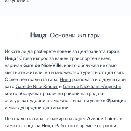
изкушения.
Ница
: Основни жп гари
Искате ли да разберете повече за централната
гара в
Ница
? Става въпрос за важен транспортен възел,
наричан
Gare de Nice-Ville
, който обслужва не само
местните жители, но и множество туристи от цял свят.
Освен централната гара,
Ница
разполага и с други гари
като
Gare de Nice Riquier
и
Gare de Nice Saint-Augustin
,
които обслужват различни райони на града и
осигуряват удобни възможности за пътуване в
Франция
и международни дестинации.
Централната гара се намира на адрес
Avenue Thiers
, в
самото сърце на
Ница
. Работното време е от ранни