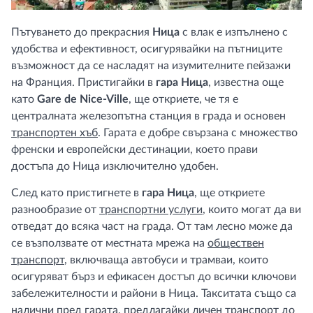
Пътуването до прекрасния
Ница
с влак е изпълнено с
удобства и ефективност, осигурявайки на пътниците
възможност да се насладят на изумителните пейзажи
на Франция. Пристигайки в
гара Ница
, известна още
като
Gare de Nice-Ville
, ще откриете, че тя е
централната железопътна станция в града и основен
транспортен хъб
. Гарата е добре свързана с множество
френски и европейски дестинации, което прави
достъпа до Ница изключително удобен.
След като пристигнете в
гара Ница
, ще откриете
разнообразие от
транспортни услуги
, които могат да ви
отведат до всяка част на града. От там лесно може да
се възползвате от местната мрежа на
обществен
транспорт
, включваща автобуси и трамваи, които
осигуряват бърз и ефикасен достъп до всички ключови
забележителности и райони в Ница. Такситата също са
налични пред гарата, предлагайки личен транспорт до