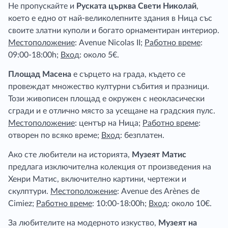
Не пропускайте и
Руската църква Свети Николай
,
което е едно от най-великолепните здания в Ница със
своите златни куполи и богато орнаментиран интериор.
Местоположение
: Avenue Nicolas II;
Работно време
:
09:00-18:00h;
Вход
: около 5€.
Площад Масена
е сърцето на града, където се
провеждат множество културни събития и празници.
Този живописен площад е окружен с неокласически
сгради и е отлично място за усещане на градския пулс.
Местоположение
: център на Ница;
Работно време
:
отворен по всяко време;
Вход
: безплатен.
Ако сте любители на историята,
Музеят Матис
предлага изключителна колекция от произведения на
Хенри Матис, включително картини, чертежи и
скулптури.
Местоположение
: Avenue des Arènes de
Cimiez;
Работно време
: 10:00-18:00h;
Вход
: около 10€.
За любителите на модерното изкуство,
Музеят на