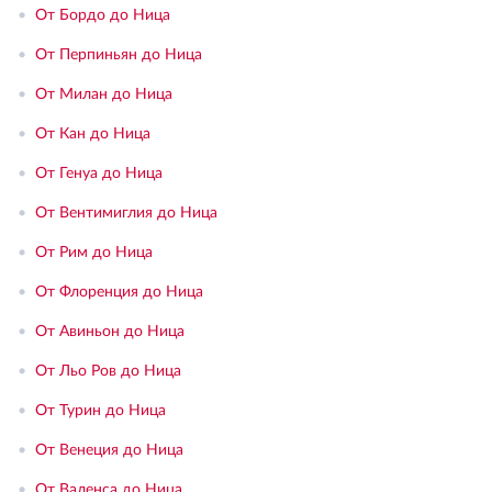
•
От Бордо до Ница
•
От Перпиньян до Ница
•
От Милан до Ница
•
От Кан до Ница
•
От Генуа до Ница
•
От Вентимиглия до Ница
•
От Рим до Ница
•
От Флоренция до Ница
•
От Авиньон до Ница
•
От Льо Ров до Ница
•
От Турин до Ница
•
От Венеция до Ница
•
От Валенса до Ница