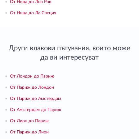
•
От Ница до Льо Ров
•
От Ница до Ла Специя
Други влакови пътувания, които може
да ви интересуват
•
От Лондон до Париж
•
От Париж до Лондон
•
От Париж до Амстердам
•
От Амстердам до Париж
•
От Лион до Париж
•
От Париж до Лион