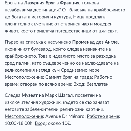
брега на
Лазурния бряг
в
Франция
, толкова
незабравима дестинация? От блясъка на крайбрежието
до богатата история и култура, Ница предлага
пленително съчетание от старинен чар и модерен
живот, което привлича пътешественици от цял свят.
Първо на списъка е несъмнено
Променад дез Англе
,
иконичният булевард, който следва извивките на
крайбрежието. Това е идеалното място за разходка
сред палми, като същевременно се наслаждавате на
великолепния изглед към Средиземно море.
Местоположение
: Самият бряг на града;
Работно
време
: отворен по всяко време;
Вход
: безплатен.
Следва
Музеят на Марк Шагал
, посветен на
изключителния художник, където се съхраняват
неговите забележителни религиозни картини.
Местоположение
: Avenue Dr Ménard;
Работно време
:
10:00-18:00h;
Вход
: около 10€.