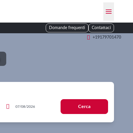
Domande frequenti
Contattaci

+19179701470
o

Cerca