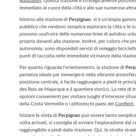
Roussillon
. Questa stazione è strategicamente posiziona
immediato al cuore della città e alle sue numerose attra
Intorno alla stazione di
Perpignan
, vi è un'ampia gamma
pubblico che rendono semplice esplorare la città e le sue
possono usufruire delle numerose linee di autobus urb
proprio davanti alla stazione. Inoltre, per coloro che 
autonomia, sono disponibili servizi di noleggio biciclet
punti di raccolta nelle immediate vicinanze della stazio
Per quanto riguarda l'orientamento, la stazione di
Perp
partenza ideale per immergersi nella vibrante atmosfera 
posizione centrale, è facile raggiungere a piedi le princip
des Rois de Majorque e il quartiere storico. La rete di t
opzioni convenienti per visitare luoghi d'interesse situ
della Costa Vermeille o i pittoreschi paesi del
Conflent
.
Iniziare la visita di
Perpignan
può essere tanto semplic
volta arrivati, si consiglia di avviare l'esplorazione dal 
raggiungibile a piedi dalla stazione. Qui, le strette strad