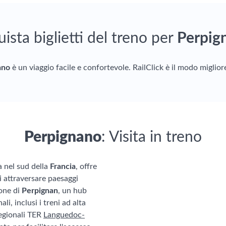
ista biglietti del treno per
Perpig
ano
è un viaggio facile e confortevole. RailClick è il modo miglior
Perpignano
: Visita in treno
ta nel sud della
Francia
, offre
i attraversare paesaggi
ione di
Perpignan
, un hub
li, inclusi i treni ad alta
regionali TER
Languedoc-