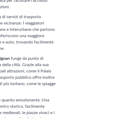
ta per facilitare l'accesso
zioni.
 di servizi di trasporto
 vicinanze. I viaggiatori
ane e interurbane che partono
preferiscono una maggiore
te e auto, trovando facilmente
ne.
ignan
funge da punto di
della città. Grazie alla sua
ali attrazioni, come il Palais
rasporto pubblico offre inoltre
ati più lontano, come le spiagge
e quanto emozionante. Una
centro storico, facilmente
e medievali, le piazze vivaci e i