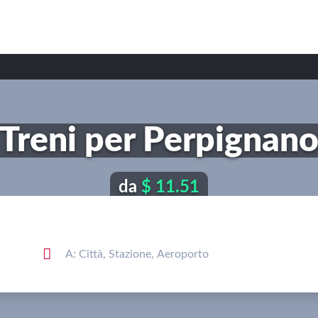
Treni per Perpignan
da
$ 11.51
