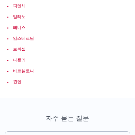
피렌체
밀라노
베니스
암스테르담
브뤼셀
나폴리
바르셀로나
뮌헨
자주 묻는 질문