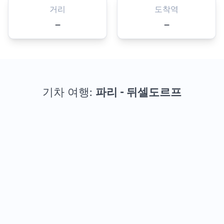
거리
도착역
—
—
기차 여행:
파리 - 뒤셀도르프