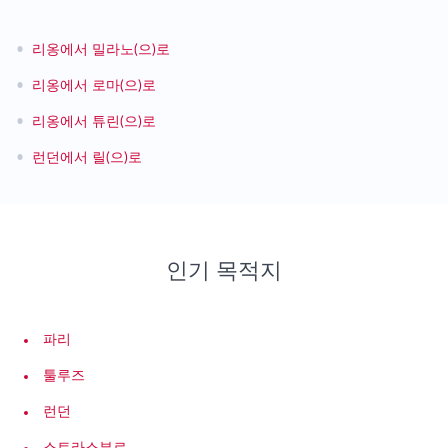
•
리옹에서 밀라노(으)로
•
리옹에서 로마(으)로
•
리옹에서 튜린(으)로
•
런던에서 릴(으)로
인기 목적지
파리
툴루즈
런던