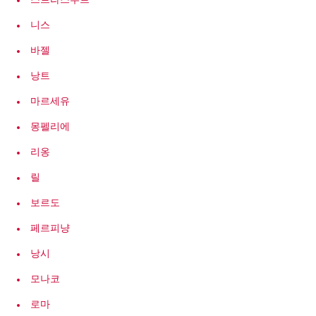
스트라스부르
니스
바젤
낭트
마르세유
몽펠리에
리옹
릴
보르도
페르피냥
낭시
모나코
로마