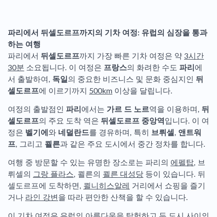
파리에서 뒤셀도르프까지의 기차 여정: 유럽의 심장을 통과
하는 여행
파리에서
뒤셀도르프
까지 가장 빠른 기차 여정은 약
3시간
30분
소요됩니다. 이 여정은
프랑스
의 화려한 수도
파리
에
서 출발하여,
독일
의 중요한 비즈니스 및 문화 중심지인
뒤
셀도르프
에 이르기까지
500km
이상을 달립니다.
여정의 출발점인
파리
에서는
가르 드 노르
역을 이용하며,
뒤
셀도르프
의 주요 도착 역은
뒤셀도르프 중앙역
입니다. 이 여
정은
벨기에
와
네덜란드
를 경유하며, 특히
브뤼셀
,
앤트워
프
, 그리고
쾰른
과 같은 주요 도시에서 중간 정차를 합니다.
여행 중 방문할 수 있는 유명한 장소로는 파리의
에펠탑
, 브
뤼셀의
그랑 플라스
, 쾰른의
쾰른 대성당
등이 있습니다. 뒤
셀도르프에 도착하면,
쾰니히스알레
거리에서 쇼핑을 즐기
거나
라인 강변
을 따라 편안한 산책을 할 수 있습니다.
이 기차 여정은 유럽의 아름다움을 탐험하고 두 도시 사이의