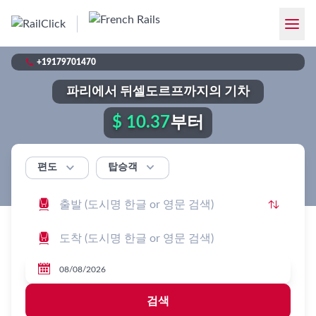

+19179701470
파리에서 뒤셀도르프까지의 기차
$ 10.37
부터


탑승객
편도




검색