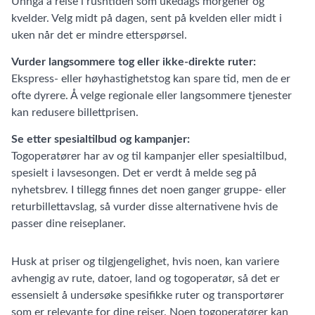
Unngå å reise i rushtiden som ukedags morgener og
kvelder. Velg midt på dagen, sent på kvelden eller midt i
uken når det er mindre etterspørsel.
Vurder langsommere tog eller ikke-direkte ruter:
Ekspress- eller høyhastighetstog kan spare tid, men de er
ofte dyrere. Å velge regionale eller langsommere tjenester
kan redusere billettprisen.
Se etter spesialtilbud og kampanjer:
Togoperatører har av og til kampanjer eller spesialtilbud,
spesielt i lavsesongen. Det er verdt å melde seg på
nyhetsbrev. I tillegg finnes det noen ganger gruppe- eller
returbillettavslag, så vurder disse alternativene hvis de
passer dine reiseplaner.
Husk at priser og tilgjengelighet, hvis noen, kan variere
avhengig av rute, datoer, land og togoperatør, så det er
essensielt å undersøke spesifikke ruter og transportører
som er relevante for dine reiser. Noen togoperatører kan