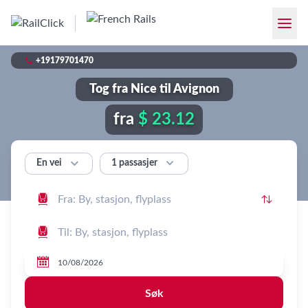

+19179701470
Tog fra Nice til Avignon
fra
$ 23.12


1 passasjer
En vei




Søk