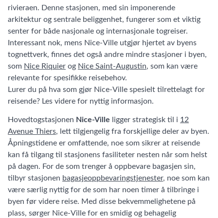
rivieraen. Denne stasjonen, med sin imponerende
arkitektur og sentrale beliggenhet, fungerer som et viktig
senter for både nasjonale og internasjonale togreiser.
Interessant nok, mens Nice-Ville utgjør hjertet av byens
tognettverk, finnes det også andre mindre stasjoner i byen,
som
Nice Riquier
og
Nice Saint-Augustin
, som kan være
relevante for spesifikke reisebehov.
Lurer du på hva som gjør Nice-Ville spesielt tilrettelagt for
reisende? Les videre for nyttig informasjon.
Hovedtogstasjonen
Nice-Ville
ligger strategisk til i
12
Avenue Thiers
, lett tilgjengelig fra forskjellige deler av byen.
Åpningstidene er omfattende, noe som sikrer at reisende
kan få tilgang til stasjonens fasiliteter nesten når som helst
på dagen. For de som trenger å oppbevare bagasjen sin,
tilbyr stasjonen
bagasjeoppbevaringstjenester
, noe som kan
være særlig nyttig for de som har noen timer å tilbringe i
byen før videre reise. Med disse bekvemmelighetene på
plass, sørger Nice-Ville for en smidig og behagelig