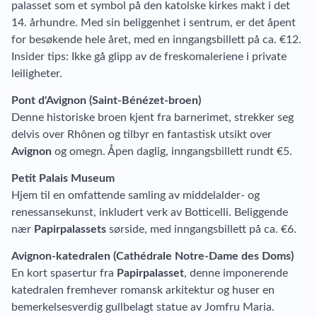
palasset som et symbol på den katolske kirkes makt i det
14. århundre. Med sin beliggenhet i sentrum, er det åpent
for besøkende hele året, med en inngangsbillett på ca. €12.
Insider tips: Ikke gå glipp av de freskomaleriene i private
leiligheter.
Pont d'Avignon (Saint-Bénézet-broen)
Denne historiske broen kjent fra barnerimet, strekker seg
delvis over Rhônen og tilbyr en fantastisk utsikt over
Avignon
og omegn. Åpen daglig, inngangsbillett rundt €5.
Petit Palais Museum
Hjem til en omfattende samling av middelalder- og
renessansekunst, inkludert verk av Botticelli. Beliggende
nær
Papirpalassets
sørside, med inngangsbillett på ca. €6.
Avignon-katedralen (Cathédrale Notre-Dame des Doms)
En kort spasertur fra
Papirpalasset
, denne imponerende
katedralen fremhever romansk arkitektur og huser en
bemerkelsesverdig gullbelagt statue av Jomfru Maria.