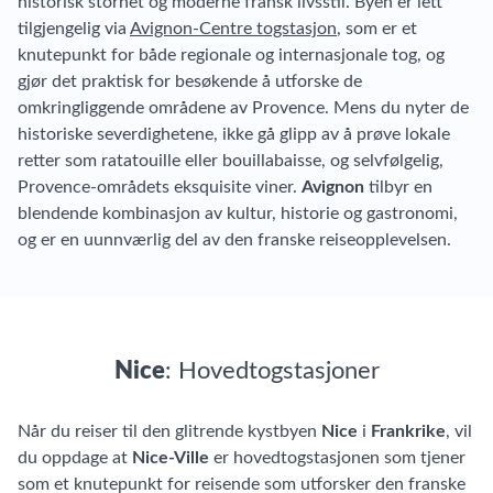
historisk storhet og moderne fransk livsstil. Byen er lett
tilgjengelig via
Avignon-Centre togstasjon
, som er et
knutepunkt for både regionale og internasjonale tog, og
gjør det praktisk for besøkende å utforske de
omkringliggende områdene av Provence. Mens du nyter de
historiske severdighetene, ikke gå glipp av å prøve lokale
retter som ratatouille eller bouillabaisse, og selvfølgelig,
Provence-områdets eksquisite viner.
Avignon
tilbyr en
blendende kombinasjon av kultur, historie og gastronomi,
og er en uunnværlig del av den franske reiseopplevelsen.
Nice
: Hovedtogstasjoner
Når du reiser til den glitrende kystbyen
Nice
i
Frankrike
, vil
du oppdage at
Nice-Ville
er hovedtogstasjonen som tjener
som et knutepunkt for reisende som utforsker den franske