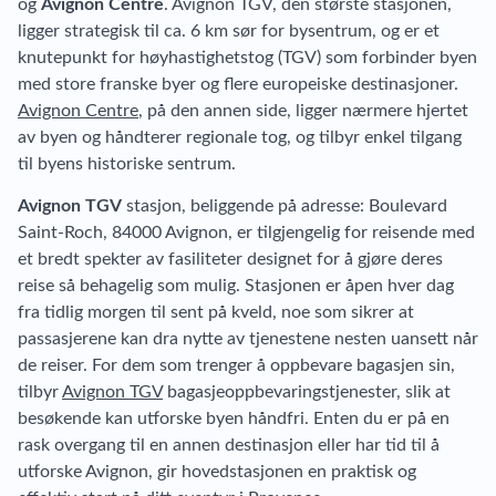
og
Avignon Centre
. Avignon TGV, den største stasjonen,
ligger strategisk til ca. 6 km sør for bysentrum, og er et
knutepunkt for høyhastighetstog (TGV) som forbinder byen
med store franske byer og flere europeiske destinasjoner.
Avignon Centre
, på den annen side, ligger nærmere hjertet
av byen og håndterer regionale tog, og tilbyr enkel tilgang
til byens historiske sentrum.
Avignon TGV
stasjon, beliggende på adresse: Boulevard
Saint-Roch, 84000 Avignon, er tilgjengelig for reisende med
et bredt spekter av fasiliteter designet for å gjøre deres
reise så behagelig som mulig. Stasjonen er åpen hver dag
fra tidlig morgen til sent på kveld, noe som sikrer at
passasjerene kan dra nytte av tjenestene nesten uansett når
de reiser. For dem som trenger å oppbevare bagasjen sin,
tilbyr
Avignon TGV
bagasjeoppbevaringstjenester, slik at
besøkende kan utforske byen håndfri. Enten du er på en
rask overgang til en annen destinasjon eller har tid til å
utforske Avignon, gir hovedstasjonen en praktisk og