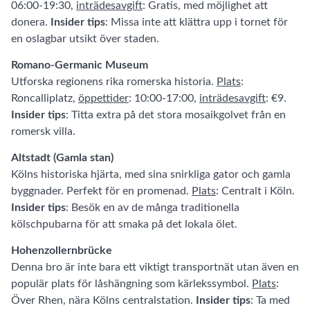
06:00-19:30,
inträdesavgift
: Gratis, med möjlighet att
donera.
Insider tips
: Missa inte att klättra upp i tornet för
en oslagbar utsikt över staden.
Romano-Germanic Museum
Utforska regionens rika romerska historia.
Plats
:
Roncalliplatz,
öppettider
: 10:00-17:00,
inträdesavgift
: €9.
Insider tips
: Titta extra på det stora mosaikgolvet från en
romersk villa.
Altstadt (Gamla stan)
Kölns historiska hjärta, med sina snirkliga gator och gamla
byggnader. Perfekt för en promenad.
Plats
: Centralt i Köln.
Insider tips
: Besök en av de många traditionella
kölschpubarna för att smaka på det lokala ölet.
Hohenzollernbrücke
Denna bro är inte bara ett viktigt transportnät utan även en
populär plats för låshängning som kärlekssymbol.
Plats
:
Över Rhen, nära Kölns centralstation.
Insider tips
: Ta med