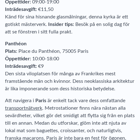
Öppettider:
09:00-19:00
Inträdesavgift:
€11,50
Känd för sina hisnande glasmålningar, denna kyrka är ett
gotiskt mästerverk.
Insider tips:
Besök på en solig dag för
att se fönstren i sitt fulla prakt.
Panthéon
Plats:
Place du Panthéon, 75005 Paris
Öppettider:
10:00-18:00
Inträdesavgift:
€9
Den sista viloplatsen för många av Frankrikes mest
framstående män och kvinnor. Dess neoklassiska arkitektur
är lika imponerande som dess historiska betydelse.
Att navigera i
Paris
är enkelt tack vare dess omfattande
transportnätverk
. Metrostationer finns nära nästan alla
sevärdheter, vilket gör det smidigt att flytta sig från en plats
till en annan. Medan du utforskar, glöm inte att njuta av
lokal mat som baguettes, croissanter, och naturligtvis,
franska macarons. Paris är inte bara en fest för ögonen,