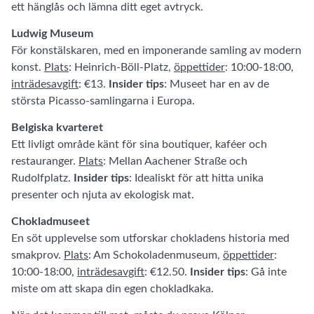
ett hänglås och lämna ditt eget avtryck.
Ludwig Museum
För konstälskaren, med en imponerande samling av modern
konst.
Plats
: Heinrich-Böll-Platz,
öppettider
: 10:00-18:00,
inträdesavgift
: €13.
Insider tips
: Museet har en av de
största Picasso-samlingarna i Europa.
Belgiska kvarteret
Ett livligt område känt för sina boutiquer, kaféer och
restauranger.
Plats
: Mellan Aachener Straße och
Rudolfplatz.
Insider tips
: Idealiskt för att hitta unika
presenter och njuta av ekologisk mat.
Chokladmuseet
En söt upplevelse som utforskar chokladens historia med
smakprov.
Plats
: Am Schokoladenmuseum,
öppettider
:
10:00-18:00,
inträdesavgift
: €12.50.
Insider tips
: Gå inte
miste om att skapa din egen chokladkaka.