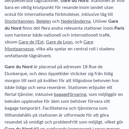
betydelsefulla tågstationer,
Gare du Nord
. Stationen är inte
bara en viktig knutpunkt för resande inom landet utan
också för internationella förbindelser, inklusive tåg till
Storbritannien
,
Belgien
och
Nederländerna
. Utöver
Gare
du Nord
finns det flera andra relevanta stationer inom
Paris
som hanterar både nationell och internationell trafik,
såsom
Gare de l'Est
,
Gare de Lyon
, och
Gare
Montparnasse
, vilka alla spelar en central roll i stadens
omfattande tågnätverk.
Gare du Nord
är placerad på adressen 18 Rue de
Dunkerque, och dess öppettider sträcker sig från tidig
morgon till sent på kvällen för att tillgodose behoven hos
både tidiga och sena resenärer. Stationen erbjuder ett
flertal tjänster, inklusive
bagageförvaring
, som möjliggör en
bekväm upplevelse för dem som behöver förvara sitt
bagage temporärt. Faciliteterna och tjänsterna som
tillhandahålls på stationen är utformade för att göra
resandet så smidigt och problemfritt som möjligt, vilket gör