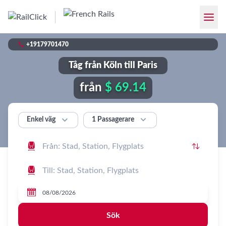

+19179701470
Tåg från Köln till Paris
från
$ 69.14


1 Passagerare
Enkel väg




Sök