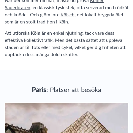
När det kommer till mat, måste du prova
Kölner
Sauerbraten
, en klassisk tysk stek, ofta serverad med rödkål
och knödel. Och glöm inte
Kölsch
, det lokalt bryggda ölet
som är en stolt tradition i Köln.
Att utforska
Köln
är en enkel njutning, tack vare dess
effektiva kollektivtrafik. Men det bästa sättet att uppleva
staden är till fots eller med cykel, vilket ger dig friheten att
upptäcka dess många dolda skatter.
Paris
: Platser att besöka