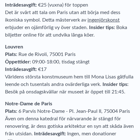
Inträdesavgift:
€25 (vuxna) för toppen
Det är svårt att tala om Paris utan att börja med dess
ikoniska symbol. Detta mästerverk av
ingenjörskonst
erbjuder en ojämförlig vy över staden.
Insider tips:
Boka
biljetter online för att undvika långa köer.
Louvren
Plats:
Rue de Rivoli, 75001 Paris
Öppettider:
09:00-18:00, tisdag stängt
Inträdesavgift:
€17
Världens största konstmuseum hem till Mona Lisas gåtfulla
leende och tusentals andra ovärderliga verk.
Insider tips:
Besök på onsdagskvällar när museet är öppet till 21:45.
Notre-Dame de Paris
Plats:
6 Parvis Notre-Dame - Pl. Jean-Paul II, 75004 Paris
Även om denna katedral för närvarande är stängd för
renovering, är dess gotiska arkitektur en syn att skåda även
från utsidan.
Inträdesavgift:
Ingen, men donationer