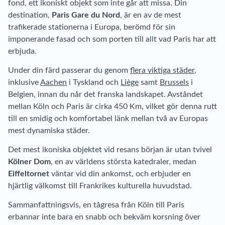
fond, ett ikoniskt objekt som inte går att missa. Din
destination,
Paris Gare du Nord
, är en av de mest
trafikerade stationerna i Europa, berömd för sin
imponerande fasad och som porten till allt vad Paris har att
erbjuda.
Under din färd passerar du genom
flera viktiga städer
,
inklusive
Aachen
i Tyskland och
Liège
samt
Brussels
i
Belgien, innan du når det franska landskapet. Avståndet
mellan Köln och Paris är cirka 450 Km, vilket gör denna rutt
till en smidig och komfortabel länk mellan två av Europas
mest dynamiska städer.
Det mest ikoniska objektet vid resans början är utan tvivel
Kölner Dom
, en av världens största katedraler, medan
Eiffeltornet
väntar vid din ankomst, och erbjuder en
hjärtlig välkomst till Frankrikes kulturella huvudstad.
Sammanfattningsvis, en tågresa från Köln till Paris
erbannar inte bara en snabb och bekväm korsning över