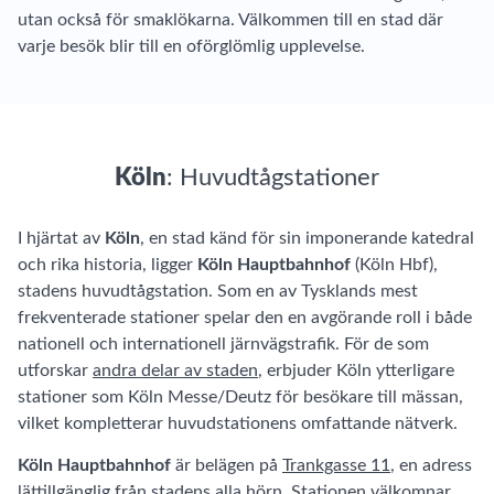
utan också för smaklökarna. Välkommen till en stad där
varje besök blir till en oförglömlig upplevelse.
Köln
: Huvudtågstationer
I hjärtat av
Köln
, en stad känd för sin imponerande katedral
och rika historia, ligger
Köln Hauptbahnhof
(Köln Hbf),
stadens huvudtågstation. Som en av Tysklands mest
frekventerade stationer spelar den en avgörande roll i både
nationell och internationell järnvägstrafik. För de som
utforskar
andra delar av staden
, erbjuder Köln ytterligare
stationer som Köln Messe/Deutz för besökare till mässan,
vilket kompletterar huvudstationens omfattande nätverk.
Köln Hauptbahnhof
är belägen på
Trankgasse 11
, en adress
lättillgänglig från stadens alla hörn. Stationen välkomnar