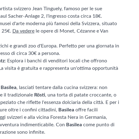
'artista svizzero Jean Tinguely, famoso per le sue
Paul Sacher-Anlage 2, l'ingresso costa circa 18€.
musei d'arte moderna più famosi della Svizzera, situato
a 25€.
Da vedere
le opere di Monet, Cézanne e Van
tichi e grandi zoo d'Europa. Perfetto per una giornata in
gresso di circa 30€ a persona.
atz
: Esplora i banchi di venditori locali che offrono
 La visita è gratuita e rappresenta un'ottima opportunità
i
Basilea
, lasciati tentare dalla cucina svizzera: non
e il tradizionale
Rösti
, una torta di patate croccante, o
peziato che riflette l'essenza dolciaria della città. E per i
re oltre i confini cittadini,
Basilea
offre facili
ggi svizzeri e alla vicina Foresta Nera in Germania,
vventura indimenticabile. Con
Basilea
come punto di
orazione sono infinite.