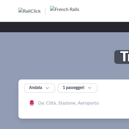
T


1 passeggeri
Andata
