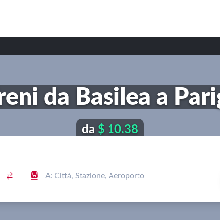
reni da Basilea a Pari
da
$ 10.38

