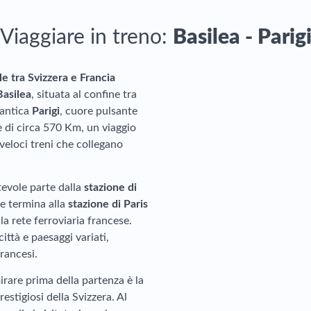
Viaggiare in treno:
Basilea - Parig
e tra Svizzera e Francia
Basilea
, situata al confine tra
mantica
Parigi
, cuore pulsante
è di circa 570 Km, un viaggio
eloci treni che collegano
tevole parte dalla
stazione di
, e termina alla
stazione di Paris
lla rete ferroviaria francese.
ittà e paesaggi variati,
rancesi.
rare prima della partenza è la
estigiosi della Svizzera. Al