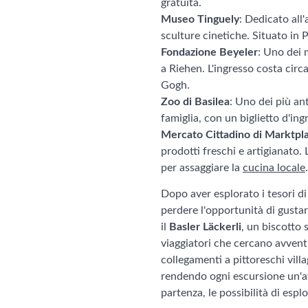
gratuita.
Museo Tinguely
: Dedicato all
sculture cinetiche. Situato in 
Fondazione Beyeler
: Uno dei 
a Riehen. L'ingresso costa circ
Gogh.
Zoo di Basilea
: Uno dei più an
famiglia, con un biglietto d'in
Mercato Cittadino di Marktpl
prodotti freschi e artigianato.
per assaggiare la
cucina locale
.
Dopo aver esplorato i tesori d
perdere l'opportunità di gustar
il
Basler Läckerli
, un biscotto s
viaggiatori che cercano avventu
collegamenti a pittoreschi villa
rendendo ogni escursione un'a
partenza, le possibilità di espl