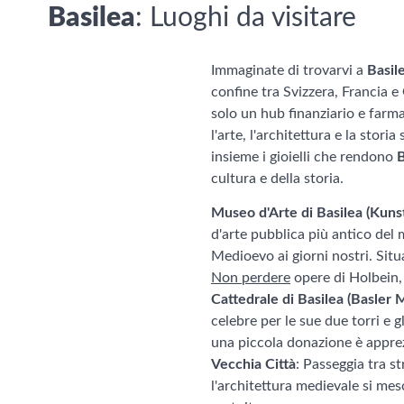
Basilea
: Luoghi da visitare
Immaginate di trovarvi a
Basil
confine tra Svizzera, Francia 
solo un hub finanziario e far
l'arte, l'architettura e la sto
insieme i gioielli che rendono
B
cultura e della storia.
Museo d'Arte di Basilea (Kun
d'arte pubblica più antico del
Medioevo ai giorni nostri. Situ
Non perdere
opere di Holbein,
Cattedrale di Basilea (Basler 
celebre per le sue due torri e g
una piccola donazione è apprez
Vecchia Città
: Passeggia tra st
l'architettura medievale si mes