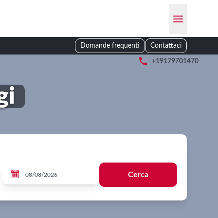
Domande frequenti
Contattaci

+19179701470
gi

Cerca