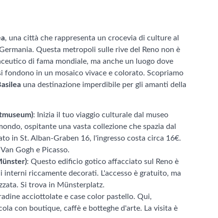
ea
, una città che rappresenta un crocevia di culture al
e Germania. Questa metropoli sulle rive del Reno non è
maceutico di fama mondiale, ma anche un luogo dove
ria si fondono in un mosaico vivace e colorato. Scopriamo
asilea
una destinazione imperdibile per gli amanti della
stmuseum)
: Inizia il tuo viaggio culturale dal museo
 mondo, ospitante una vasta collezione che spazia dal
ato in St. Alban-Graben 16, l'ingresso costa circa 16€.
 Van Gogh e Picasso.
Münster)
: Questo edificio gotico affacciato sul Reno è
li interni riccamente decorati. L'accesso è gratuito, ma
zata. Si trova in Münsterplatz.
radine acciottolate e case color pastello. Qui,
cola con boutique, caffè e botteghe d'arte. La visita è